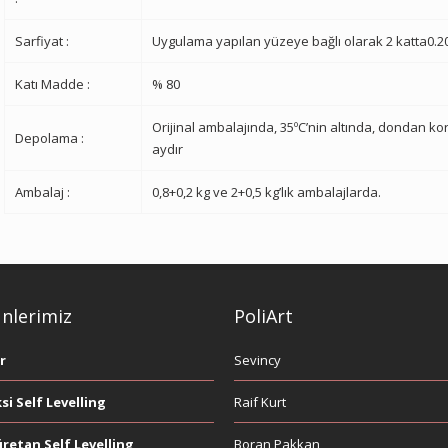
Sarfiyat :
Uygulama yapılan yüzeye bağlı olarak 2 katta0.2
Katı Madde :
% 80
Orijinal ambalajında, 35ºC’nin altında, dondan 
Depolama :
aydır
Ambalaj :
0,8+0,2 kg ve 2+0,5 kg’lık ambalajlarda.
nlerimiz
PoliArt
r
Sevincy
si Self Levelling
Raif Kurt
üretan Self Levelling
Boran Pakkan