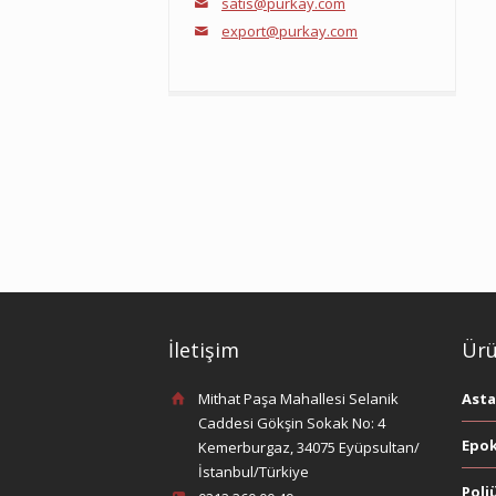
satis@purkay.com
export@purkay.com
İletişim
Ürü
Mithat Paşa Mahallesi Selanik
Asta
Caddesi Gökşin Sokak No: 4
Epok
Kemerburgaz, 34075 Eyüpsultan/
İstanbul/Türkiye
Poli