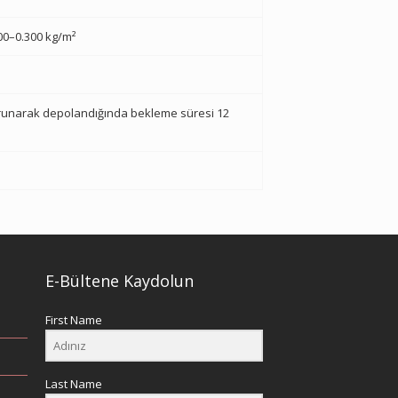
00–0.300 kg/m²
korunarak depolandığında bekleme süresi 12
E-Bültene Kaydolun
First Name
Last Name