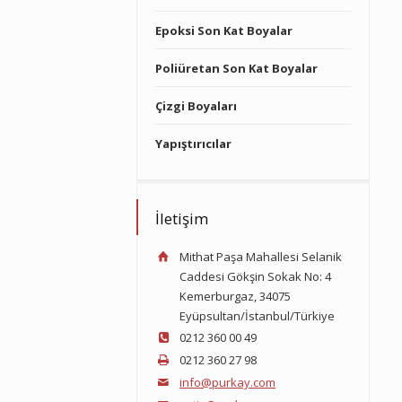
Epoksi Son Kat Boyalar
Poliüretan Son Kat Boyalar
Çizgi Boyaları
Yapıştırıcılar
İletişim
Mithat Paşa Mahallesi Selanik
Caddesi Gökşin Sokak No: 4
Kemerburgaz, 34075
Eyüpsultan/İstanbul/Türkiye
0212 360 00 49
0212 360 27 98
info@purkay.com