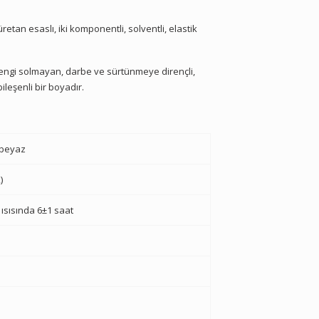
retan esaslı, iki komponentli, solventli, elastik
, rengi solmayan, darbe ve sürtünmeye dirençli,
ileşenli bir boyadır.
e beyaz
)
 ısısında 6±1 saat