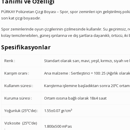
Tanımı ve Özelliği
PÜRKAY Poliüretan Çizgi Boyası – Spor, spor zeminleri için geliştirilmiş poliü
son kat çizgi boyasıdır.
Spor zeminlerinde oyun çizgilerinin çizilmesinde kullanılır. Su geçirimsiz
kolay temizlenebilen, güneş ışınlarına ve dış şartlara dayanıklı, örtücü, iki b
Spesifikasyonlar
Renk :
Standart olarak sarı, mavi, yeşil, kırmızı, siyah v
Karışım oranı :
Ana malzeme : Sertleştirici = 100: 25 (Ağırlık olarak
Kullanım süresi :
Karıştırma işlemine başladıktan sonra 20ºC ortam
Kuruma süresi :
Ortam ısısına bağlı olarak 18±4 saat
Yoğunluk (25ºC’de) :
1.55±0.07 gr/cm³
Vizkosite
(25ºC’de)
1.800±500 mPas
: