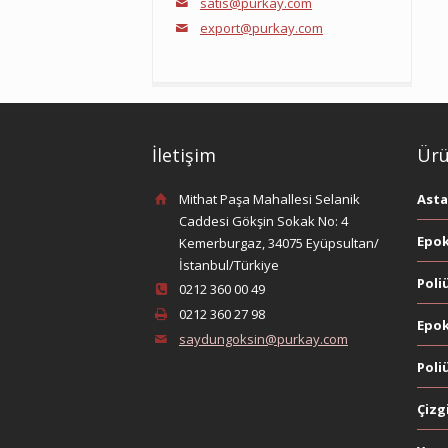
satis@purkay.com
export@purkay.com
İletişim
Ürü
Mithat Paşa Mahallesi Selanik
Asta
Caddesi Gökşin Sokak No: 4
Epok
Kemerburgaz, 34075 Eyüpsultan/
İstanbul/Türkiye
Poli
0212 360 00 49
0212 360 27 98
Epok
saydungoksin@purkay.com
Poli
Çizg