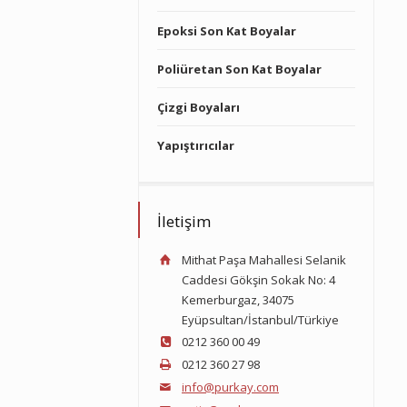
Epoksi Son Kat Boyalar
Poliüretan Son Kat Boyalar
Çizgi Boyaları
Yapıştırıcılar
İletişim
Mithat Paşa Mahallesi Selanik
Caddesi Gökşin Sokak No: 4
Kemerburgaz, 34075
Eyüpsultan/İstanbul/Türkiye
0212 360 00 49
0212 360 27 98
info@purkay.com