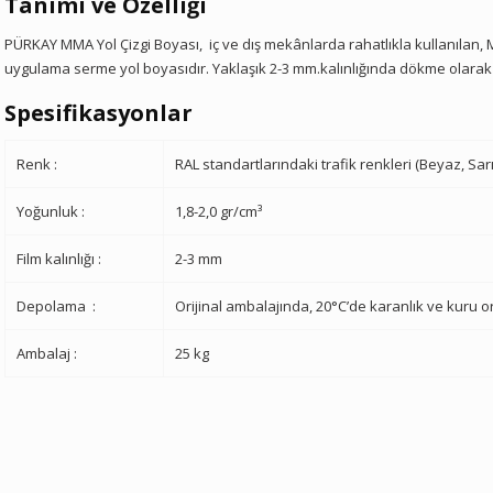
T
anımı ve Özelliği
PÜRKAY MMA Yol Çizgi Boyası,
iç ve dış mekânlarda rahatlıkla kullanılan, 
uygulama serme yol boyasıdır. Yaklaşık 2-3 mm.kalınlığında dökme olarak
Spesifikasyonlar
Renk :
RAL standartlarındaki trafik renkleri (Beyaz, Sarı, 
Yoğunluk :
1,8-2,0 gr/cm³
Film kalınlığı :
2-3 mm
Depolama
:
Orijinal ambalajında, 20
°
C’de karanlık ve kuru 
Ambalaj :
25 kg