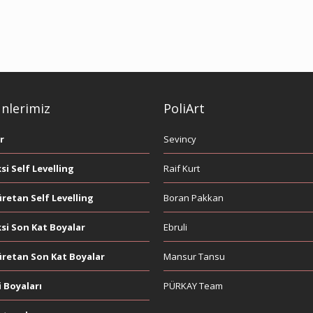
nlerimiz
PoliArt
r
Sevincy
si Self Levelling
Raif Kurt
üretan Self Levelling
Boran Pakkan
si Son Kat Boyalar
Ebruli
üretan Son Kat Boyalar
Mansur Tansu
i Boyaları
PÜRKAY Team