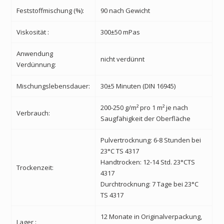
Feststoffmischung (%):
90 nach Gewicht
Viskosität :
300±50 mPas
Anwendung
nicht verdünnt
Verdünnung:
Mischungslebensdauer:
30±5 Minuten
(DIN 16945)
200-250 g/m² pro 1 m² je nach
Verbrauch:
Saugfähigkeit der Oberfläche
Pulvertrocknung: 6-8 Stunden bei
23°C TS 4317
Handtrocken: 12-14 Std. 23°CTS
Trockenzeit:
4317
Durchtrocknung: 7 Tage bei 23°C
TS 4317
12 Monate in Originalverpackung,
Lager :