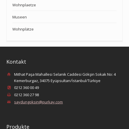
Wohnplaetze
Museen
Wohnplätze
Kontakt
Mithat Paşa Mahallesi Selanik Caddesi Gökşin Sokak No: 4
Kemerburgaz, 34075 Eyüpsultan/İstanbul/Türkiye
0212 360 00 49
0212 360 27 98
saydungoksin@purkay.com
Produkte