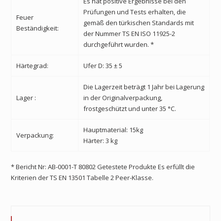
Es hat positive Ergebnisse bei den
Prüfungen und Tests erhalten, die
Feuer
gemäß den türkischen Standards mit
Beständigkeit:
der Nummer TS EN ISO 11925-2
durchgeführt wurden. *
Härtegrad:
Ufer D: 35 ± 5
Die Lagerzeit beträgt 1 Jahr bei Lagerung
Lager :
in der Originalverpackung,
frostgeschützt und unter 35 °C.
Hauptmaterial: 15kg
Verpackung:
Härter: 3 kg
* Bericht Nr: AB-0001-T 80802 Getestete Produkte
Es erfüllt die
Kriterien der TS EN 13501 Tabelle 2 Peer-Klasse.