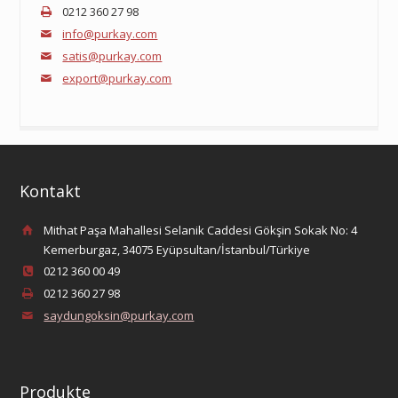
0212 360 27 98
info@purkay.com
satis@purkay.com
export@purkay.com
Kontakt
Mithat Paşa Mahallesi Selanik Caddesi Gökşin Sokak No: 4
Kemerburgaz, 34075 Eyüpsultan/İstanbul/Türkiye
0212 360 00 49
0212 360 27 98
saydungoksin@purkay.com
Produkte