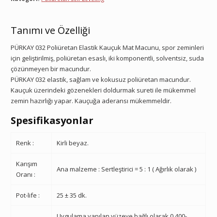
Tanımı ve Özelliği
PÜRKAY 032 Poliüretan Elastik Kauçuk Mat Macunu, spor zeminleri
için geliştirilmiş, poliüretan esaslı, iki komponentli, solventsiz, suda
çözünmeyen bir macundur.
PÜRKAY 032 elastik, sağlam ve kokusuz poliüretan macundur.
Kauçuk üzerindeki gözenekleri doldurmak sureti ile mükemmel
zemin hazırlığı yapar. Kauçuğa aderansı mükemmeldir.
Spesifikasyonlar
Renk :
Kirli beyaz.
Karışım
Ana malzeme : Sertleştirici = 5 : 1 ( Ağırlık olarak )
Oranı :
Pot-life :
25 ± 35 dk.
Uygulama yapılan yüzeye bağlı olarak 0.400-