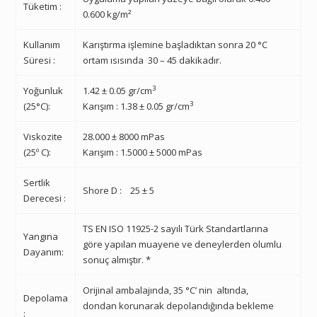
Tüketim :
0.600 kg/m²
Kullanım
Karıştırma işlemine başladıktan sonra 20 °C
Süresi :
ortam ısısında
30 – 45 dakikadır.
3
Yoğunluk
1.42 ± 0.05 gr/cm
3
(25°C):
Karışım : 1.38 ± 0.05 gr/cm
Viskozite
28.000 ± 8000 mPas
(25º C):
Karışım : 1.5000 ± 5000 mPas
Sertlik
Shore D :
25 ± 5
Derecesi
:
TS EN ISO 11925-2 sayılı Türk Standartlarına
Yangına
göre yapılan muayene ve deneylerden olumlu
Dayanım:
sonuç almıştır. *
Orijinal ambalajında, 35
°
C’ nin
altında,
Depolama
dondan korunarak depolandığında bekleme
: