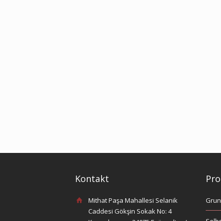
Kontakt
Pro
Mithat Paşa Mahallesi Selanik
Grun
Caddesi Gökşin Sokak No: 4