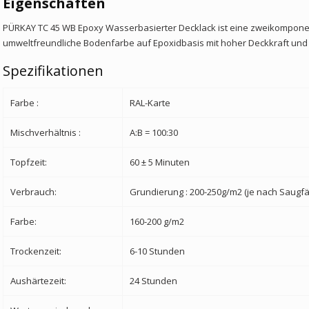
Eigenschaften
PÜRKAY TC 45 WB Epoxy Wasserbasierter Decklack ist eine zweikomponent
umweltfreundliche Bodenfarbe auf Epoxidbasis mit hoher Deckkraft und A
Spezifikationen
Farbe :
RAL-Karte
Mischverhältnis :
A:B = 100:30
Topfzeit:
60 ± 5 Minuten
Verbrauch:
Grundierung : 200-250g/m2 (je nach Saugfä
Farbe:
160-200 g/m2
Trockenzeit:
6-10 Stunden
Aushärtezeit:
24 Stunden