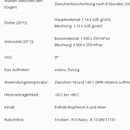
Warten zwischen den
Zwischenbeschichtung nach 8 Stunden, De
Etagen:
Hauptmaterial: 1,14 ± 0,05 g/cm3,
Dichte (25°C):
Mischung: 1,13 ± 0,05 g/cm3
Basismaterial: 1.500 ± 250 mPas
Viskosität (25º C):
Mischung: 2.500 ± 250 mPas
VOC:
0*
Das Auftreten:
viskos, flüssig
Anwendungstemperatur:
Zwischen +8 und +30 C (80% relative Luftfeu
Hitzeverträglichkeit :
-20 C bis +60 C
Inhalt:
Enthält Bisphenol A und Amin
Rutschfest:
Trocken : R13
Nass : R 13 DIN 51131