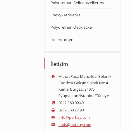
Polyurethan Selbstnivellierend
Epoxy-Decklacke
Polyurethan-Decklacke
Linienfarben
İletişim
Mithat Paşa Mahallesi Selanik
Caddesi Gökşin Sokak No: 4
Kemerburgaz, 34075
Eyüpsultan/İstanbul/Türkiye
0212 360 00 49
0212 360 27 98
info@purkay.com
satis@purkay.com