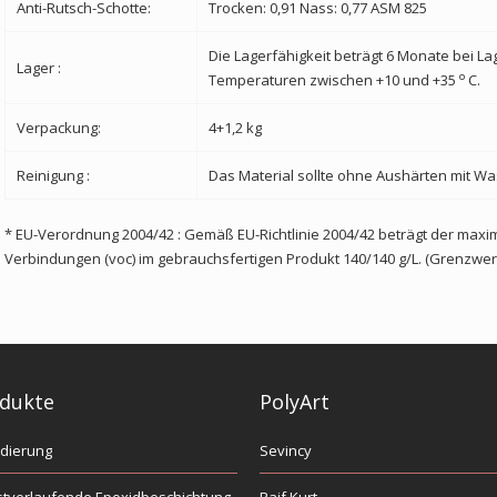
Anti-Rutsch-Schotte:
Trocken: 0,91
Nass: 0,77 ASM 825
Die Lagerfähigkeit beträgt 6 Monate bei La
Lager :
o
Temperaturen zwischen +10 und +35
C.
Verpackung:
4+1,2 kg
Reinigung :
Das Material sollte ohne Aushärten mit Wa
* EU-Verordnung 2004/42 : Gemäß EU-Richtlinie 2004/42 beträgt der maxim
Verbindungen (voc) im gebrauchsfertigen Produkt 140/140 g/L. (Grenzwer
dukte
PolyArt
dierung
Sevincy