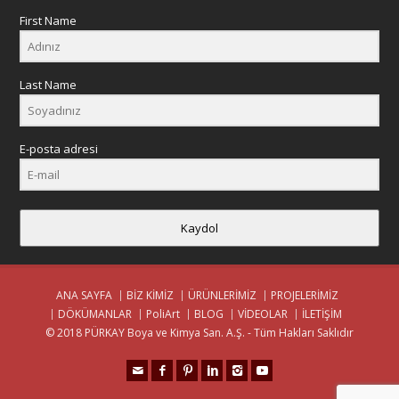
First Name
Last Name
E-posta adresi
Kaydol
ANA SAYFA
BİZ KİMİZ
ÜRÜNLERİMİZ
PROJELERİMİZ
DÖKÜMANLAR
PoliArt
BLOG
VİDEOLAR
İLETİŞİM
© 2018 PÜRKAY Boya ve Kimya San. A.Ş. - Tüm Hakları Saklıdır