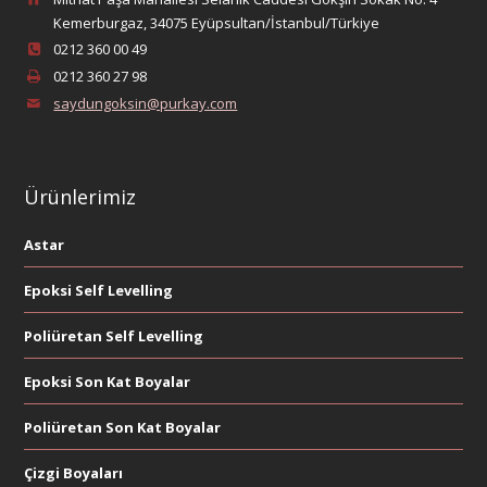
Kemerburgaz, 34075 Eyüpsultan/İstanbul/Türkiye
0212 360 00 49
0212 360 27 98
saydungoksin@purkay.com
Ürünlerimiz
Astar
Epoksi Self Levelling
Poliüretan Self Levelling
Epoksi Son Kat Boyalar
Poliüretan Son Kat Boyalar
Çizgi Boyaları