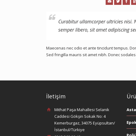
Curabitur ullamcorper ultricies nis
semper libero, sit amet adipiscing s
Maecenas nec odio et ante tincidunt tempus. Donec
Sed fringilla mauris sit amet nibh. Donec sodale
İletişim
Ürü
Mithat Paşa Mahallesi Selanik
Asta
Caddesi Gökşin Sokak No: 4
Epok
Kemerburgaz, 34075 Eyüpsultan/
İstanbul/Türkiye
Poli