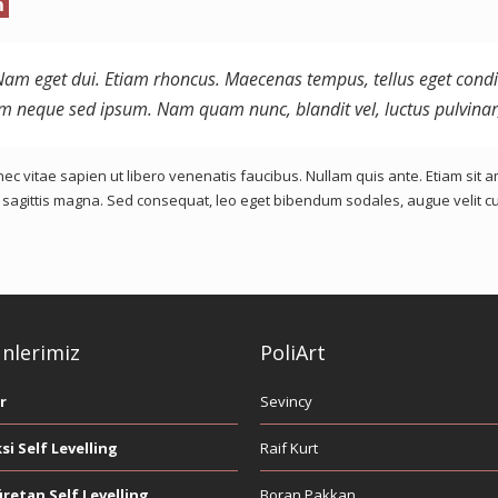
i. Nam eget dui. Etiam rhoncus. Maecenas tempus, tellus eget c
em neque sed ipsum. Nam quam nunc, blandit vel, luctus pulvinar,
 vitae sapien ut libero venenatis faucibus. Nullam quis ante. Etiam sit ame
s sagittis magna. Sed consequat, leo eget bibendum sodales, augue velit c
nlerimiz
PoliArt
r
Sevincy
si Self Levelling
Raif Kurt
üretan Self Levelling
Boran Pakkan