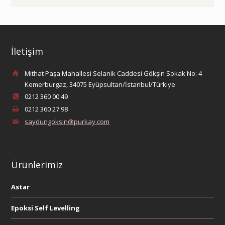
İletişim
Mithat Paşa Mahallesi Selanik Caddesi Gökşin Sokak No: 4
Kemerburgaz, 34075 Eyüpsultan/İstanbul/Türkiye
0212 360 00 49
0212 360 27 98
saydungoksin@purkay.com
Ürünlerimiz
Astar
Epoksi Self Levelling