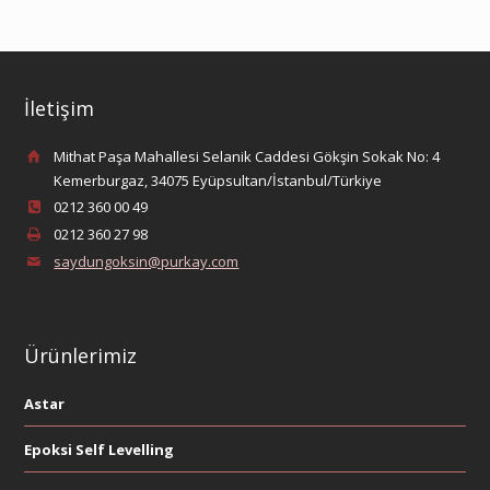
İletişim
Mithat Paşa Mahallesi Selanik Caddesi Gökşin Sokak No: 4
Kemerburgaz, 34075 Eyüpsultan/İstanbul/Türkiye
0212 360 00 49
0212 360 27 98
saydungoksin@purkay.com
Ürünlerimiz
Astar
Epoksi Self Levelling